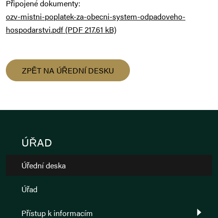
Připojené dokumenty:
ozv-mistni-poplatek-za-obecni-system-odpadoveho-
hospodarstvi.pdf (PDF 217.61 kB)
ZPĚT NA ÚŘEDNÍ DESKU
ÚŘAD
Úřední deska
Úřad
Přístup k informacím