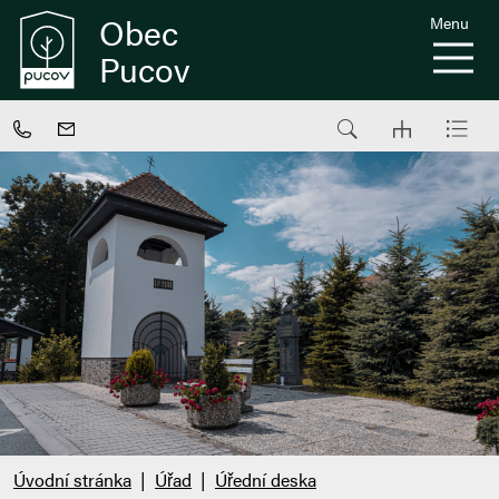
Obec
Menu
Pucov
Úvodní stránka
Úřad
Úřední deska