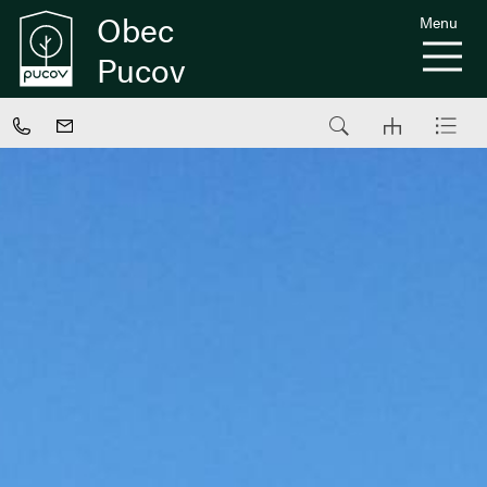
Obec
Menu
Pucov